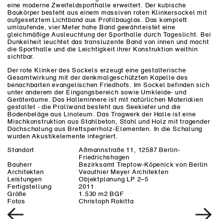
eine moderne Zweifeldsporthalle erweitert. Der kubische
Baukörper besteht aus einem massiven roten Klinkersockel mit
aufgesetztem Lichtband aus Profilbauglas. Das komplett
umlaufende, vier Meter hohe Band gewährleistet eine
gleichmäßige Ausleuchtung der Sporthalle durch Tageslicht. Bei
Dunkelheit leuchtet das transluzente Band von innen und macht
die Sporthalle und die Leichtigkeit ihrer Konstruktion weithin
sichtbar.
Der rote Klinker des Sockels erzeugt eine gestalterische
Gesamtwirkung mit der denkmalgeschützten Kapelle des
benachbarten evangelischen Friedhofs. Im Sockel befinden sich
unter anderem der Eingangsbereich sowie Umkleide- und
Geräteräume. Das Halleninnere ist mit natürlichen Materialien
gestaltet - die Prallwand besteht aus Seekiefer und die
Bodenbeläge aus Linoleum. Das Tragwerk der Halle ist eine
Mischkonstruktion aus Stahlbeton, Stahl und Holz mit tragender
Dachschalung aus Brettsperrholz-Elementen. In die Schalung
wurden Akustikelemente integriert.
Standort
Aßmannstraße 11, 12587 Berlin-
Friedrichshagen
Bauherr
Bezirksamt Treptow-Köpenick von Berlin
Architekten
Veauthier Meyer Architekten
Leistungen
Objektplanung LP 2–5
Fertigstellung
2011
Größe
1.530 m2 BGF
Fotos
Christoph Rokitta